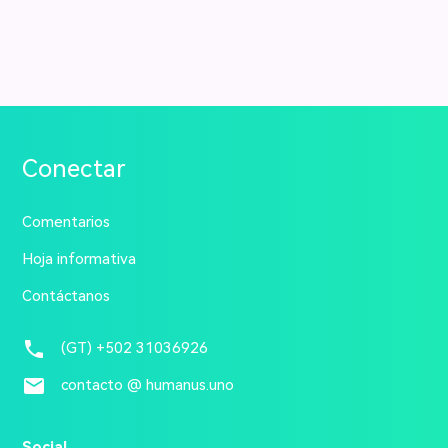
Conectar
Comentarios
Hoja informativa
Contáctanos
phone
(GT) +502 31036926
email
contacto @ humanus.uno
Social