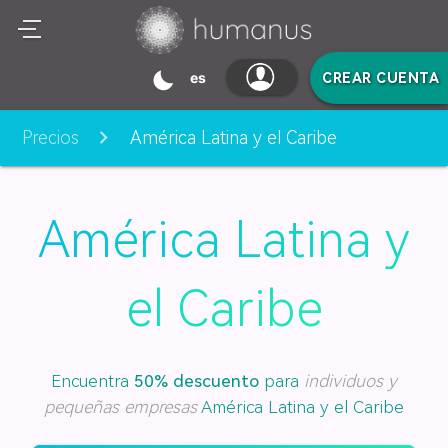
mode_night
es
CREAR CUENTA
Precios
América Latina y el Caribe
América Latina y
el Caribe
Encuentra
50% descuento
para
individuos y
pequeñas empresas
América Latina y el Caribe