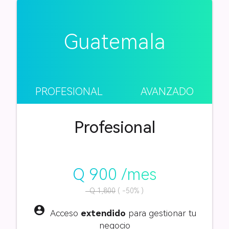
Guatemala
PROFESIONAL
AVANZADO
Profesional
Q 900 /mes
Q 1,800
( -50% )
account_circle
Acceso
extendido
para gestionar tu
negocio