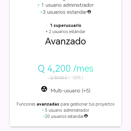
+
1 usuario administrador
+
3 usuarios estandar
account_circle
1 superusuario
+ 2 usuarios estándar
Avanzado
Q 4,200 /mes
Q 8400.0
( -50% )
group_work
Multi-usuario (
+5
)
Funciones
avanzadas
para gestionar tus proyectos
+
5 usuario administrador
account_circle
+
20 usuarios estandar