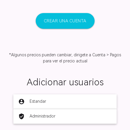
CREAR UNA CUENTA
*Algunos precios pueden cambiar, dirigete a Cuenta > Pagos
para ver el precio actual
Adicionar usuarios
account_circle
Estandar
verified_user
Administrador